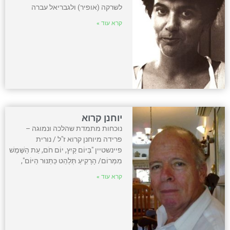
לשרקה (אופיר) ולגבריאל עברה
קרא עוד »
יוחנן קרוא
נוכחות מתמדת שהלכה ונמוגה –
פרידה מיוחנן קרוא ז"ל / נורית
פיינשטיין "בְּיוֹם קַיִץ, יוֹם חֹם, עֵת הַשֶּׁמֶשׁ
מִמְּרוֹם/ הָרָקִיעַ תְּלַהֵט כַּתַּנּוּר הַיּוֹם",
קרא עוד »