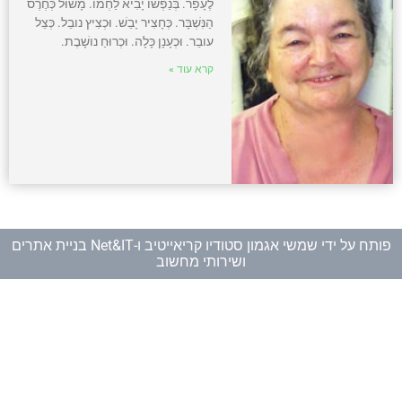
לֶעָפָר. בְּנַפְשׁו יָבִיא לַחְמו. מָשׁוּל כְּחֶרֶס
הַנִּשְׁבָּר. כְּחָצִיר יָבֵשׁ. וּכְצִיץ נובֵל. כְּצֵל
עובֵר. וּכְעָנָן כָּלָה. וּכְרוּחַ נושָׁבֶת.
קרא עוד »
פותח על ידי
שמשי אגמון סטודיו קריאייטיב
ו-
Net&IT בניית אתרים
ושירותי מחשוב