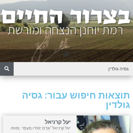
תוצאות חיפוש עבור: גסיה
גולדין
יעל קרניאל
יעל קרניאל "אָדָם יְסודו מֵעָפָר. וְסופו