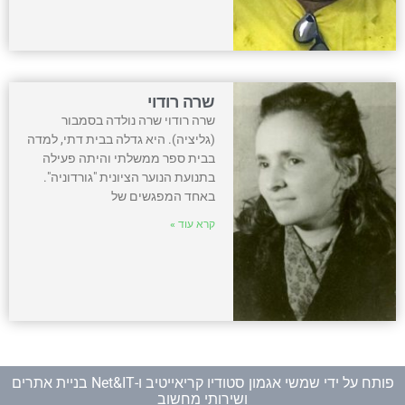
שרה רודוי
שרה רודוי שרה נולדה בסמבור
(גליציה). היא גדלה בבית דתי, למדה
בבית ספר ממשלתי והיתה פעילה
בתנועת הנוער הציונית "גורדוניה".
באחד המפגשים של
קרא עוד »
פותח על ידי
שמשי אגמון סטודיו קריאייטיב
ו-
Net&IT בניית אתרים
ושירותי מחשוב