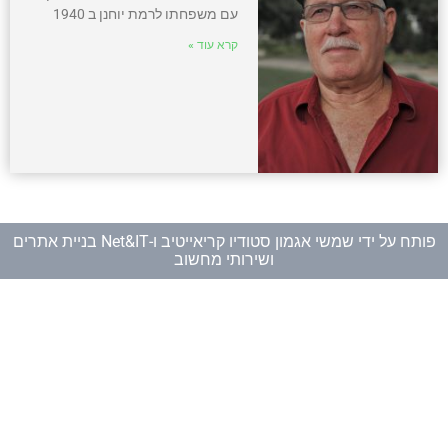
עם משפחתו לרמת יוחנן ב 1940
קרא עוד »
פותח על ידי
שמשי אגמון סטודיו קריאייטיב
ו-
Net&IT בניית אתרים
ושירותי מחשוב