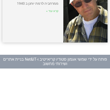
ממרחביה לרמת יוחנן ב 1940
קרא עוד »
פותח על ידי
שמשי אגמון סטודיו קריאייטיב
ו-
Net&IT בניית אתרים
ושירותי מחשוב