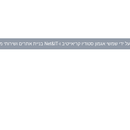
ל ידי
שמשי אגמון סטודיו קריאייטיב
ו-
Net&IT בניית אתרים ושירותי מחשוב