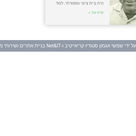
היה בית ציוני ומסורתי. למד
קרא עוד »
ל ידי
שמשי אגמון סטודיו קריאייטיב
ו-
Net&IT בניית אתרים ושירותי מחשוב