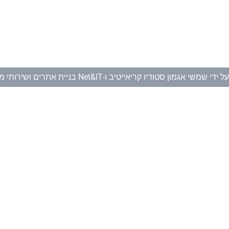
ל ידי
שמשי אגמון סטודיו קריאייטיב
ו-
Net&IT בניית אתרים ושירותי מחשוב