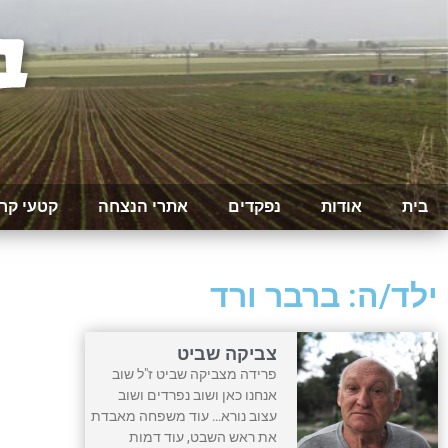
בית
אודות
נפקדים
אתרי הנצחה
קטעי קר
ילד/ה: ברבר ורד
צביקה שביט
פרידה מצביקה שביט ז"ל שוב
אנחנו כאן ושוב נפרדים ושוב
עצוב נורא… עוד משפחה מאבדת
את ראש השבט, עוד דמות