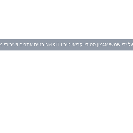
ל ידי
שמשי אגמון סטודיו קריאייטיב
ו-
Net&IT בניית אתרים ושירותי מחשוב