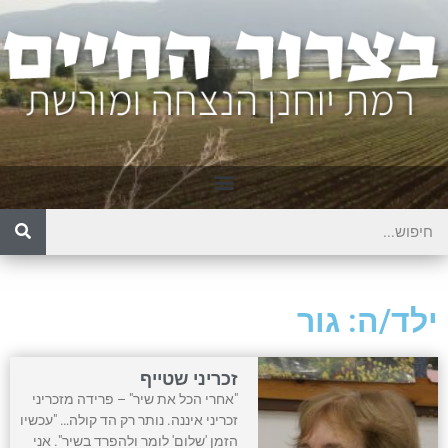
ילד/ה: גור
זכריני שטייף
"אחרי הכל את שיר" – פרידה מזכריני
זכריני איננה. נותר רק הד קולה… "עכשיו
הזמן 'שלום' לומר ולהפרד בשיר". אני