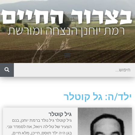
ילד/ה: גל קוטלר
גיל קוטלר
גיל קוטלר גיל נולד ברמת יוחנן, בנם
הצעיר של טלילה ויואל, אח לסמדר ונני.
בגן היה ילד תוסס, חייכן, מלא חיים,