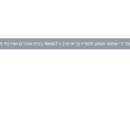
ל ידי
שמשי אגמון סטודיו קריאייטיב
ו-
Net&IT בניית אתרים ושירותי מחשוב