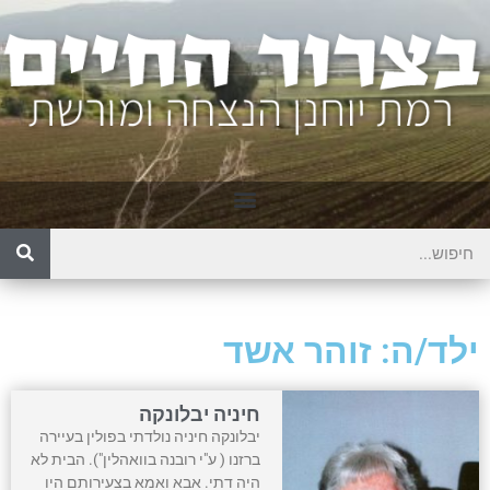
ילד/ה: זוהר אשד
חיניה יבלונקה
יבלונקה חיניה נולדתי בפולין בעיירה
ברזנו ( ע"י רובנה בוואהלין"). הבית לא
היה דתי. אבא ואמא בצעירותם היו