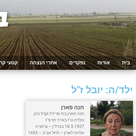
בית
אודות
נפקדים
אתרי הנצחה
קטעי קר
ילד/ה: יובל ז"ל
חנה פארן
חנה פארן בת פרידל וקרל כהן
נולדה ט"ז באייר תרפ"ז
18.5.1927 בברלין – גרמניה
עלתה לארץ – לתל אביב – 1933