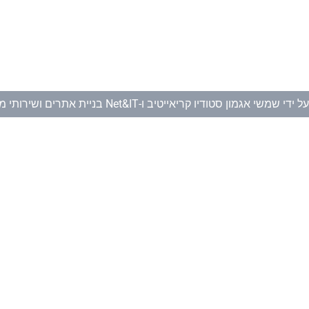
ל ידי
שמשי אגמון סטודיו קריאייטיב
ו-
Net&IT בניית אתרים ושירותי מחשוב