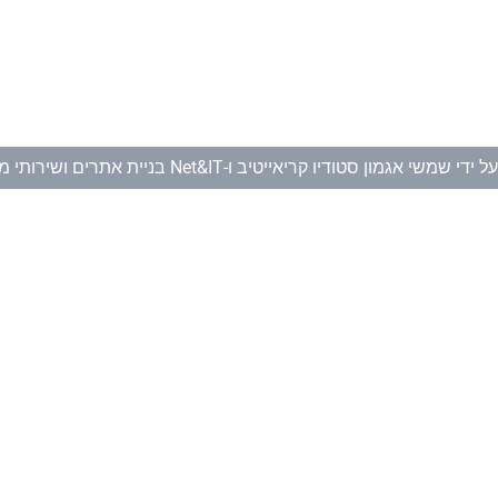
ל ידי
שמשי אגמון סטודיו קריאייטיב
ו-
Net&IT בניית אתרים ושירותי מחשוב