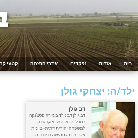
בית
אודות
נפקדים
אתרי הנצחה
קטעי קר
ילד/ה: יצחקי גולן
דב גולן
דב גולן דב נולד בעיירה פסצ'נקה
בחבל פודוליה שבאוקראינה
למשפחה יהודית דתית–ציונית
אשר מנתה חמישה בנים ובת.