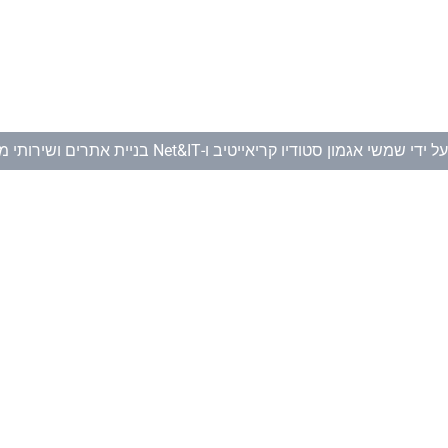
ל ידי
שמשי אגמון סטודיו קריאייטיב
ו-
Net&IT בניית אתרים ושירותי מחשוב