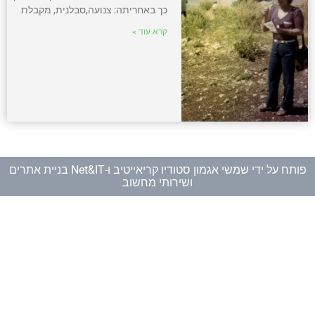
כך באחריתה: צנועה,סבלנית, מקבלת
קרא עוד »
פותח על ידי
שמשי אגמון סטודיו קריאייטיב
ו-
Net&IT בניית אתרים
ושירותי מחשוב