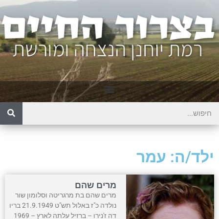
ילד/ה: עמר
מרים שהם
מרים שהם בת מרגריטה וסלומון שור
נולדה כ"ז באלול תש"ט 21.9.1949 בריו
דה ז'נירו – ברזיל עלתה לארץ – 1969