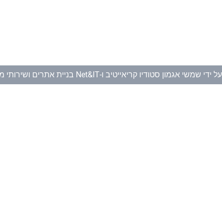
ל ידי
שמשי אגמון סטודיו קריאייטיב
ו-
Net&IT בניית אתרים ושירותי מחשוב