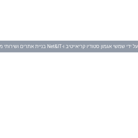
ל ידי
שמשי אגמון סטודיו קריאייטיב
ו-
Net&IT בניית אתרים ושירותי מחשוב