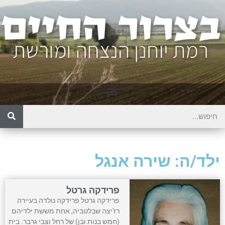
ילד/ה: שירה אנגל
פרידקה גרטל
פרידקה גרטל פרידקה נולדה בעיירה
רז'יצה שבלטביה, אחת מששת ילדיהם
(חמש בנות ובן) של רחל וצבי גרבר. בית