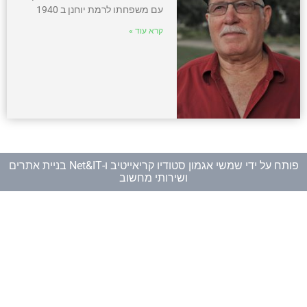
עם משפחתו לרמת יוחנן ב 1940
קרא עוד »
פותח על ידי
שמשי אגמון סטודיו קריאייטיב
ו-
Net&IT בניית אתרים
ושירותי מחשוב