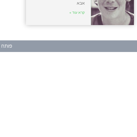
אבא
קרא עוד »
פותח ע