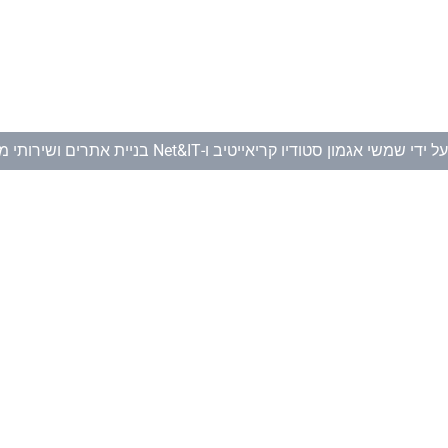
ל ידי
שמשי אגמון סטודיו קריאייטיב
ו-
Net&IT בניית אתרים ושירותי מחשוב