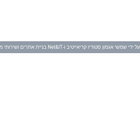
ל ידי
שמשי אגמון סטודיו קריאייטיב
ו-
Net&IT בניית אתרים ושירותי מחשוב