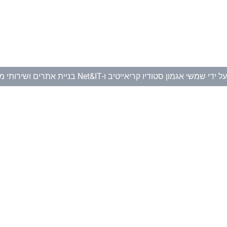
ל ידי
שמשי אגמון סטודיו קריאייטיב
ו-
Net&IT בניית אתרים ושירותי מחשוב