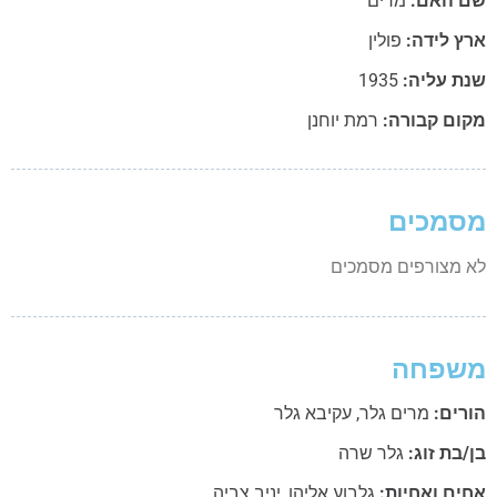
 האם:
מרים
ץ לידה:
פולין
ת עליה:
1935
ום קבורה:
רמת יוחנן
מכים
 מצורפים מסמכים
שפחה
רים:
מרים גלר
,
עקיבא גלר
בת זוג:
גלר שרה
ים ואחיות:
גלבוע אליהו
,
יניב צביה