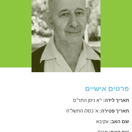
טים אישיים
ריך לידה:
י"א ניסן התר"ס
ריך פטירה:
א' כסלו התשל"ח
 האב:
עקיבא