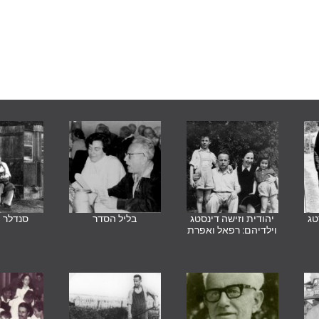
טג
יהודית וזישה דינסטג
בליל הסדר
סנדלר מ
וילדיהם: רפאל ואפרת