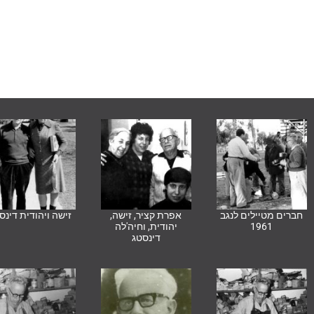
חברים מטיילים לנגב
אפרת קציר, זישה,
זישה ויהודית דינס
1961
יהודית, וחיה'לה
דינסטג