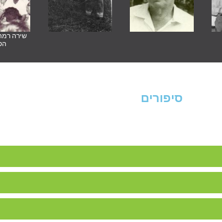
שירה רמה
הס
סיפורים
דר (זישה) דינסטג ז"ל
בן סושה ורפאל