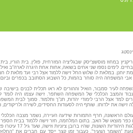
ינסטג
חיים. לימים נספו שני אחים בשואה, אחות אחת היגרה לארה"ב ואילו
ת יוחנן. במלאת לו שלוש החל זישה ללמוד אצל רבי ועד מלאת לו 
 אבי המשפחה היה סוחר בהמות, כל השבוע הסתובב בכפרים וביום 
ה המשפחה לעיר סמבור, הואיל וההורים לא ראו תכלית לבנים בישיבה
עבוד והמצב הכלכלי של המשפחה השתפר. זישה עצמו היה לומד לפ
ם למד אצל הרבי לימודי יהדות, תנ"ך ותלמוד. סמוך לבית המשפ
לה זישה את ילדותו. שותף היה לסעודות החסידים, לשירה ולריקודים, 
לם הראשונה, חרף התמורות שידעה העיירה, נשמר מצבה הכלכלי
פר מוצאו של האב. בתום המלחמה, חזר זישה ללמוד בבית הספר הכ
היהודי בעיר המפלגות היה
ועת "השומר הצעיר". כעבור זמן קצר ייסד עם חברים את "החלוץ