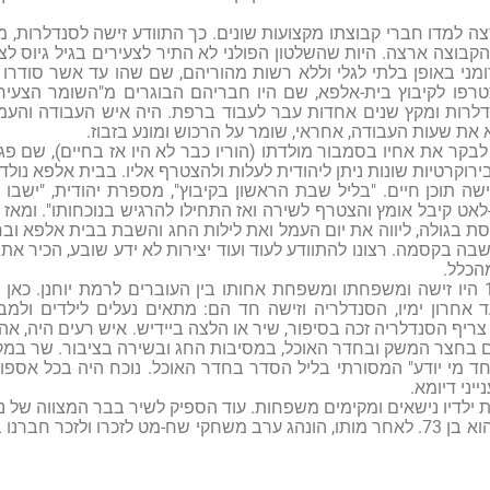
 למדו חברי קבוצתו מקצועות שונים. כך התוודע זישה לסנדלרות, מקצ
 חברי הקבוצה ארצה. היות שהשלטון הפולני לא התיר לצעירים בגיל גיוס 
מני באופן בלתי לגלי וללא רשות מהוריהם, שם שהו עד אשר סודרו ה
פו לקיבוץ בית-אלפא, שם היו חבריהם הבוגרים מ"השומר הצעיר"
לרות ומקץ שנים אחדות עבר לעבוד ברפת. היה איש העבודה והעמ
את שעות העבודה, אחראי, שומר על הרכוש ומונע בזבוז.
 זישה לבקר את אחיו בסמבור מולדתו (הוריו כבר לא היו אז בחיים), שם 
רוקרטיות שונות ניתן ליהודית לעלות ולהצטרף אליו. בבית אלפא נולד
שה תוכן חיים. "בליל שבת הראשון בקיבוץ", מספרת יהודית, "ישבו
ט קיבל אומץ והצטרף לשירה ואז התחילו להרגיש בנוכחותו". ומאז ק
סת בגולה, ליווה את יום העמל ואת לילות החג והשבת בבית אלפא וב
בה בקסמה. רצונו להתוודע לעוד ועוד יצירות לא ידע שובע, הכיר את
מהכלל.
 אחרון ימיו, הסנדלריה וזישה חד הם: מתאים נעלים לילדים ולמב
ף הסנדלריה זכה בסיפור, שיר או הלצה ביידיש. איש רעים היה, אהב 
 בחצר המשק ובחדר האוכל, במסיבות החג ובשירה בציבור. שר במקהל
חד מי יודע" המסורתי בליל הסדר בחדר האוכל. נוכח היה בכל אספות
יני דיומא.
 ילדיו נישאים ומקימים משפחות. עוד הספיק לשיר בבר המצווה של נכ
מת מיתת נשיקה והוא בן 73. לאחר מותו, הונהג ערב משחקי שח-מט לזכרו ולז