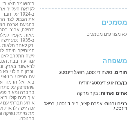
ב"השומר הצעיר".
לקראת העלייה ארצה
ב-1924 עלו
את הגבול לצד הרו
מסמכים
בהגיעם ארצה הצטר
תחילה, אח"כ בסנד
לא מצורפים מסמכים
מאוד, מקפיד למלא 
ב-1935 נסע
ורק לאחר תלאות בי
המוסיקה היתה לזי
זישה התקרב לאט-לא
משפחה
זמר עוד בבית הכנ
לראשונה בארץ, ונש
וזכרון היה לו יוצא 
הורים:
סושה דינסטג
,
רפאל דינסטג
עם הפילוג ב-1940 היו זישה ומשפחתו ומשפחת אחותו בין העוברים לרמת יוחנן. כאן נולדו בנותיהם
בואו אל הרמה ועד
בן/בת זוג:
דינסטג יהודית
שהתדפק על פתח צרי
בחברה ומאיר פנים
אחים ואחיות:
בקר מחקה
איך רעם קולו ב"א
אירוע חברתי עם עני
בנים ובנות:
אפרת קציר
,
חיה דינסטג
,
רפאל
זכה זישה לראות את
דינסטג
בחנוכה.