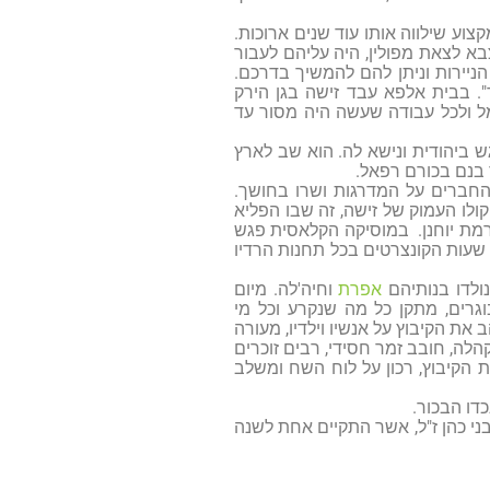
וע שילווה אותו עוד שנים ארוכות.
לצבא לצאת מפולין, היה עליהם לעבור
ניירות וניתן להם להמשיך בדרכם.
. בבית אלפא עבד זישה בגן הירק
ל ולכל עבודה שעשה היה מסור עד
פגש ביהודית ונישא לה. הוא שב לארץ
 בנם בכורם רפאל.
 החברים על המדרגות ושרו בחושך.
ולו העמוק של זישה, זה שבו הפליא
רמת יוחנן. במוסיקה הקלאסית פגש
 שעות הקונצרטים בכל תחנות הרדיו
אפרת
וחיה'לה. מיום
וגרים, מתקן כל מה שנקרע וכל מי
את הקיבוץ על אנשיו וילדיו, מעורה
ה, חובב זמר חסידי, רבים זוכרים
 הקיבוץ, רכון על לוח השח ומשלב
דו הבכור.
כר חברנו בני כהן ז"ל, אשר התקיים אחת לשנה