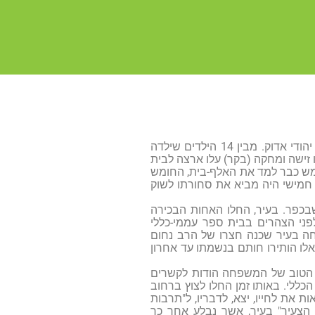
זישה נולד בכפר קריקניץ במחוז מוסשצ'יסק שבגליציה המזרחית, פולין. בית הוריו, בית יהודי אדוק. מבין 14 הילדים שילדה
 זישה ומחקה (בקר) עלו ארצה לבית
חמש כבר למד את האלף-בית, החומש
חמישי היה מביא את סחורתו לשוק
 שבכפר. בעיר, החלו האחות הבכירה
ני הצהרים בבית ספר עממי-כללי
חה בעיר שכנה חצרו של הרב נחום
ואלו הותירו חותם בנשמתו עד אחרון
 הטוב של המשפחה הודות לקשרים
ללי. באותו זמן החלו לצוץ ברחוב
ודיות השונות, שהיו ברובן ציוניות וזישה, שעד גיל 17 עיטרו פאות את לחייו, יצא, לדבריו, ל"תרבות
 הצעיר" בעיר, אשר נבלע אחר כך