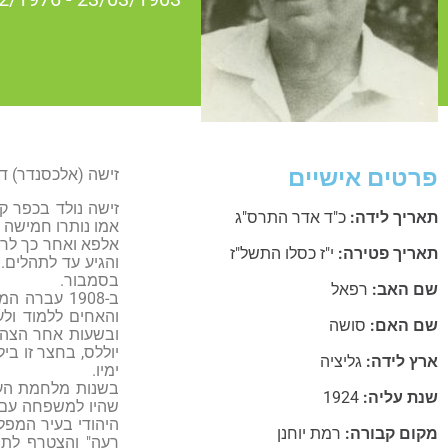
פרטים אישיים
זישה (אלכסנדר) ד
תאריך לידה:
כ"ד אדר התרס"ג
אמו נותרו חמישה ב
אלפא ואחר כך לרמ
תאריך פטירה:
י"ז כסלו התשל"ז
והגיע עד לתהלים.
בסמבור.
שם האב:
רפאל
ב-1908 עבר
והאחים ללמוד ול
שם האם:
סושה
ובשעות אחר הצהרי
יוללס, בחצר זו בי
ארץ לידה:
גליציה
ימיו.
בשנות מלחמת העו
שנת עליה:
1924
שהיו למשפחה עם כ
מקום קבורה:
רמת יוחנן
רעה" והצטרף לתנ