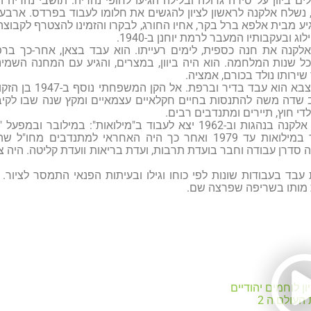
ים ביוון על סירה גדולה ובלילה הגיעו לחופי נהריה. תושבי נהריה ה
נשלח אלקנה לראשון לציון להגשים את חלומו לעבוד בפרדס. ארב
יע מבית אלפא ברל בקר, אחיו החורג, לבקרו והזמינו להצטרף לקבוצ
 ובעקבותיו המעבר לרמת יוחנן ב-1940.
לקנה את חנה כספית, לימים רעייתו. הוא עבד בצאן, אחר-כך בר
שירותו נולד בכורם, אמציה.
שדה משה להתנסות בחיים חקלאיים עצמאיים ומקץ שנה שבו לקיבו
די חוץ, תיירים ומתנדבים רבים.
שנים אחדות עבד אלקנה בנהגות וב-1962 יצא לעבוד ב"מילואות": ב
וכדומה). הוא עבד במילואות עד 1979 ואחר כך היה האחראי למת
 סדרן עבודה וחבר בועדת תרבות, ועדת בריאות וועדת קליטה. היה צ
עבד בעבודות שונות לפי כוחו וגילו ובעיתות הפנאי התמסר לציור. ב
 מותו בשריפה שפרצה שם.
ן לוחמים יהודיים
עולם ה 2