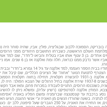
 בובריקה, הסמוכה ללבוב שבגליציה, פולין. אביו, שהיה סוחר היה נ
מלחמת העולם הראשונה, כשברחו התושבים היהודים מפני הרוסים,
שגדלה אותו חודשים אחדים. בן 3 עטף אותו אביו בטלית והביאו ל"חדר
הבריא אמנם, אך אביו אשר נדבק מ
רג.
לצד שבע שנות לימודיו בבית הספר העממי, למ
 הצטרף לתנועת הנוער "אחוה" של הציונים הכלליים, שם קיבל את ידי
מטעם "אחוה" יצא אלקנה ב-1931 להכשרה חקלאית, תחילה בחווה חק
הסמוכה לזלוצוב. בשנים 1937-8 שירת אלקנה בחיל הרגלים של הצבא הפולני
ה, כשנכנסו הרוסים, התגייס לעבודה במכרות פחם, ומאז אבד הקשר
א, המתין אלקנה לסרטפיקט (רשיון עליה), ומשלא ניתן לו להשיג 
ה לנתניה. בשעה שהורדו הנשים מן האוניה ע"י אנשי ההגנה, הגיעו האנ
עגנה במשך 12 ימים, אז החזירו את האוניה, על 250 הגברים