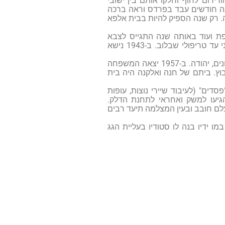
ורידום לחוף וחלקו אותם בין ישובי
עה חודשים עבד בפרדס וראה ברכה
ה. רק שנה הספיק להיות בבית אלפא
פת ועוד באותה שנה התגייס לצבא
הבריטי ושירת בו כל שנות המלחמה. הוא היה ביוון, במצרים, והגיע עם המחנה השמיני עד טריפולי שבלוב. ב-1943 נישא
כשחזר אלקנה מהצבא הוא עבד בדיר וברפת. אל הקן המשפחתי נוסף ב-1947 בן הזקונים, יהודה. ב-1957 יצאה המשפחה
ץ. ביתם של חנה ואלקנה היה בית
מילובר ובמפעל "פסדים" (לעיבוד שיירי נוצות, עופות
נדבים מחו"ל שהגיעו למשק ואחראי לתחנת הדלק.
לם חובב ובעין המצלמה תיעד רבים
מו ידיו בנה לו סטודיו בעליית הגג