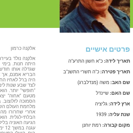
פרטים אישיים
אלקנה כרמון
אלקנה נולד בעיירה
תאריך לידה:
כ"א חשון התרע"ה
היתה חנות. בימי 
תאריך פטירה:
כ"ה תשרי התשנ"ב
היה ברל לאחיו החו
שם האב:
משה (מנדלברג)
"חופשי" יותר. הוא
שם האם:
שיינדל
ארץ לידה:
גליציה
מלחמת העולם השני
אחרי שחרורו מהצב
שנת עליה:
1939
הגיעה האוניה בליל
מקום קבורה:
רמת יוחנן