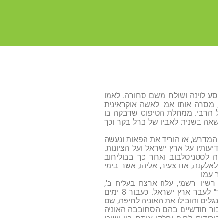
וסע לוינה ושולח משם סחורה. לאמו
 מסרה אותו אמו לאשה אוקראינית
", שם למד אצל הרבי. ממחלת הטיפוס שדבקה בו
מנו כנראה, חלה ומת ואלקנה אז בן 6 שנים. אמו נישאה בשנית לאביו של ברל בקר וכך
ד אלקנה עד גיל 14 גמרא ב"חדר" ובבית המדרש, אז הוריד את הפאות ונעשה
עותיו על ארץ ישראל ועל הציונות.
לאית הסמוכה לסטניסלבוב ואחר כך בבוליחוב
. היה לו, לאלקנה, אח צעיר, אליהו, אשר בימי
 עמו.
רשיון רשמי, עלה ארצה בעליה ב',
הבלתי-לגלית. הוא נסע ברכבת עד קונסטנצה שברומניה ומשם הפליג באוניה "אסימור" לעבר ארץ ישראל. כעבור 8 ימים
גלים והובילו את האוניה לחיפה, שם
 שעל סיפונה, ללב ים. כעבור חודשיים בהם הסתובבה האוניה