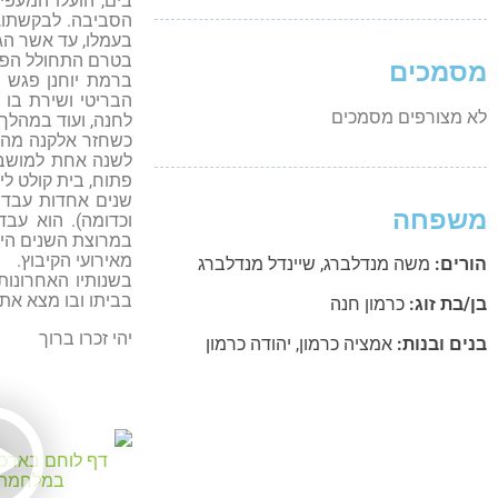
בים, הועלו המעפיל
הסביבה. לבקשתו, 
בעמלו, עד אשר הג
בטרם התחולל הפילוג
מסמכים
ברמת יוחנן פגש א
לא מצורפים מסמכים
לחנה, ועוד במהלך 
לשנה אחת למושב 
פתוח, בית קולט ליל
משפחה
במרוצת השנים היה
מאירועי הקיבוץ.
הורים:
משה מנדלברג
,
שיינדל מנדלברג
בשנותיו האחרונות 
בביתו ובו מצא את
בן/בת זוג:
כרמון חנה
יהי זכרו ברוך
בנים ובנות:
אמציה כרמון
,
יהודה כרמון
דף לוחם בארכיו
במלחמת ה