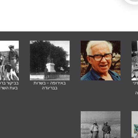
ני
באירופה – בשרות
בביקור בר
בבריגדה
בעת השרו
ה