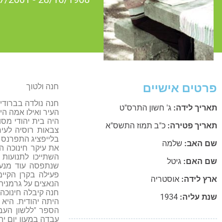
פרטים אישיים
חנה ולטוך
חנה נולדה בברודי
תאריך לידה:
ג' חשון התרס"ט
העיר ואילו אמה ה
היה בית יהודי מס
תאריך פטירה:
כ"ב תמוז התשס"א
צבאות רוסיה לעיר
בלייפציג התפרנס
שם האב:
שלמה
את עיקר חינוכה ה
השתייכו לתנועות 
שם האם:
גיטל
שנתפסה עוד מנעור
פעילה בקרן הקיי
ארץ לידה:
אוסטריה
הנאצים על גרמניה
חנה קיבלה חינוכה ב
שנת עליה:
1934
היתה יהודית. היא 
עבדה במעון יום יה