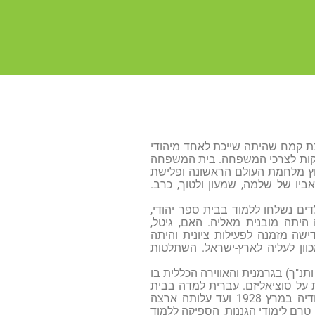
נת קמח שהיתה שייכת לאחד מיהודי
ירקות לצרכי המשפחה. בית המשפחה
פרוץ מלחמת העולם הראשונה ופלישת
ביו של שלמה, שמעון ולטוך, כרב.
ים נשלחו ללמוד בבית ספר יהודי,
 היתה מובנית מאליה. האם, גיטל,
שה מזמנה לפעילות ציונית והיתה
ון לעליה לארץ-ישראל. השתלטות
ותנ"ך) בגרמנית והאווירה הכללית בו
ת על סוציאליזם. עברית למדה בבית
הספר "ללשון העברית וספרותה". היא למדה בסמינר ממשלתי לגננות ולמן סיום לימודיה במרץ 1928 ועד עלותה ארצה
טרם לימודי הגננות, הספיקה ללמוד