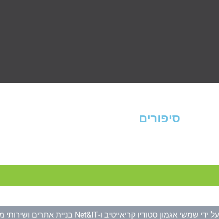
סיפורים
חנה ולטוך
ל ידי
שמשי אגמון סטודיו קריאייטיב
ו-
Net&IT בניית אתרים ושירותי מחשוב