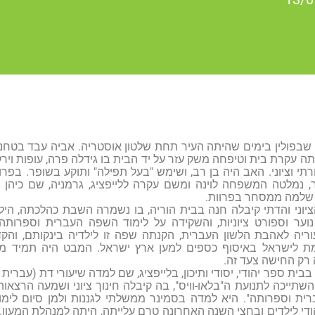
 שבפולין בימים שהיתה העיר תחת שלטון אוסטריה. אביה עבד בטח
יתה עקרת בית וטיפחה משק עזר על יד הבית בו גידלה פרה, עופות ו
ורתי וציוני. האב היה בן רב, ושימש "בעל תפילה" ותוקע בשופר. ב
, נמלטה המשפחה לוינה ומשם עקרה ללייפציג, גרמניה, שם כיהן א
 שלמה ממסחר בפרוות.
ציוני והדתי קיבלה חנה בבית הוריה, בו נשמרה השבת כהלכתה, הילד
נוער וספורט ציוניות, והשקידה על לימוד השפה העברית וספרותה
יה לאהבת הלשון העברית, הקנתה שפה זו לילדיה בינקותם, והקדי
מת לישראל באיסוף כספים למען ארץ ישראל. המבט היה תמיד מכו
 רק החישה צעד זה.
בית ספר יהודי, יסודי ותיכון, בלייפציג, שם למדה שיעורי דת (עברית 
השתייכה לתנועת ה"בלאו-וויס", בה קיבלה חינוך ציוני ושמעה הרצאו
ודי לילדים ובחצי השנה האחרונה טרם עלייתה, היתה למנהלת המעון. 