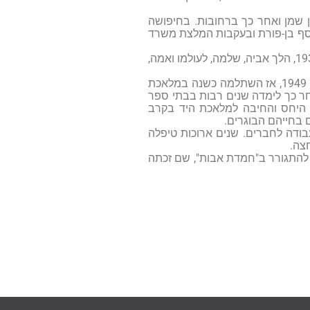
בן שמן ואחר כך ברחובות. בחיפושה
גשה ביוסף בן-פורת ובעקבות המלצת משרד
ב-1936 עלו גם הוריה ארצה, התיישבו בתל-אביב ונתמכו בידי ילדיהם. מקץ שנתיים, ב-1938, הלך אביה, שלמה, לעולמו ואמה,
ב-1940, עם הפילוג עברו חנה ואמה לרמת יוחנן. כאן המשיכה חנה בעבודתה כגננת עד 1949, אז השתלמה כשנה במלאכת
וך בגוש זבולון ואחר כך לימדה שנים רבות בבתי ספר
ח היחס והחיבה למלאכת היד בקרב
 בחייהם הבוגרים.
ולצות עבודה לחברים. שנים ארוכות טיפלה
צה.
להתגורר ב"חמדת אבות", שם זכתה