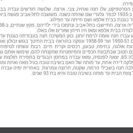
ירה.
 קבלת הסרטפיקט, עלו חנה ואחיה, צבי, ארצה. שלושה חודשים עבדה ב
אחר עבודה עברה ב-1935 לכפר גלעדי שם שהתה כשנה. מששבה לתל-אביב פ
 כגננת בבית אלפא ושם חייתה עד הפילוג.
לצדה בבית אלפא ומאז היו חייהן שזורים אלו באלו.
יד. משנת הלימודים 1950-51 ועד 1958-59 עסקה בהוראה בבית החינ
עת אולגה, בחיפה, טבעון, רכסים וקרית חיים. רבות עשתה לטיפו
עם הטוב שבתבונת הכפיים והמיומנויות שהקנתה להם, שימשו אותם גם
ב-1973, כשמלאו לה 65, יצאה לפנסיה, ומאז עבדה במחסן הבגדים בתפירת ח
לקה דירה אחת, עד מותה של האם בשיבה טובה בגיל מאה ואחת ומח
כה חנה בשבילי הרמה, שקטה, חרוצה ונמרצת. באחרית ימיה עברה 
ות הבית עד מותה בשיבה טובה והיא בת 93 שנים.