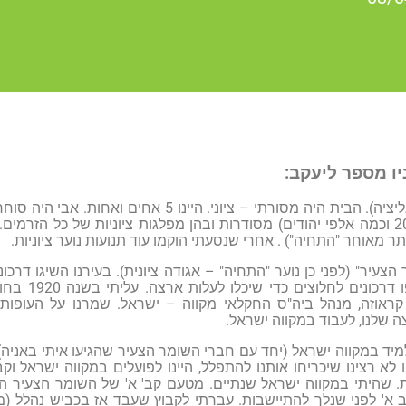
יו מספר ליעקב:
נולדתי בסמבור (גליציה). הבית היה מסורתי – ציוני. 
קהילות יהודיות ( 20 וכמה אלפי יהודים) מסודרות ובהן מפלגות ציוניות של כל הז
ותר מאוחר "התחיה") . אחרי שנסעתי הוקמו עוד תנועות נוער ציוניות.
הצעיר" (לפני כן נוער "התחיה" – אגודה ציונית). בעירנו השיגו דרכ
מושל המחוז) ו
קראוזה, מנהל ביה"ס החקלאי מקווה – ישראל. שמרנו על העופות
 שלנו, לעבוד במקווה ישראל.
יד במקווה ישראל (יחד עם חברי השומר הצעיר שהגיעו איתי באניה) 
ו לא רצינו שיכריחו אותנו להתפלל, היינו לפועלים במקווה ישראל 
 שהיתי במקווה ישראל שנתיים. מטעם קב' א' של השומר הצעיר הגיעו
ב א' לפני שנלך להתיישבות. עברתי לקבוץ שעבד אז בכביש נהלל (מ