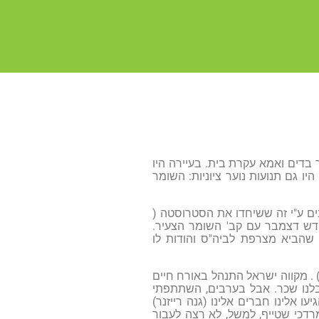
היינו 5 אחים ואחות. אבי היה סוחר בדים ואמא עקרת בית. בעיירה היו
רמים. היו גם תנועות נוער ציוניות: השומר
ונים ע"י זה ששיחדו את הסטרוסטה (
זייפו דרכונים לחלוצים כדי שיכלו לעלות ארצה. עליתי בשנה 1920 בחודש דצמבר עם קב' השומר הצעיר.
 שהביא מצרפת לביה"ס והודות לו
. מקווה ישראל התנהל באורח חיים
וקבלנו שכר. אבל בערבים, השתתפתי
 אלינו חברים אלינו (גנה רייזנר)
רדכי שטייף, למשל, לא רצה לעבור