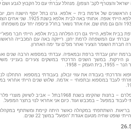
ישראל והצטרף לקב' הצפון). מנהלל עברתי עם כל הקבוץ לגבע ושם ע
ם הראשונים של אדמת בית – אלפא. גרנו בתל יוסף הישנה ויום, יו
הראשונות בבית אלפא הייתי אופה. 
 עברתי עם המשפחה לרמת יחנן. רייזקה באה עם המכבייה הראשונ
ארה חברת השומר הצעיר ואחר מפ"ם עד ימה האחרון.
רמת יוחנן עבדתי ברפת ובמאפיה. עבדתי במספוא הרבה שנים ואח"
ת העמק – 1958.
וא והדרכתי בעבודה את עוזי זבולון. בעבודתי במספוא התחלנו לנצל
חזרתי לעבד במספוא ובתפוחי – אדמה. שלוש שנים הייתי אחראי במי
לעבוד במפעל – במכבש ועוד. כיום אני אחראי לנוי בחצר המפעל.
 בריאות. השתתפתי במקהלה כאשר היתה קיימת ומשתתף במקהלה בע
יתי שופט שחיה מטעם אגודת "הפועל" במשך 22 שנים.