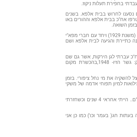
בדתי בחפירת תעלות ניקוז.
ם נסענו לחרוש בבית אלפא. בשנים
אחותי באה לבית אלפא בשנת 1925. שני אחים הצטרפו אח"כ בבית אלפא וההורים באו
עבדתי 15 שנה ברפת בבית אלפא, הייתי גם רכז הפלחה בבית אלפא. הייתי חבר מפא"י (משנת 1929) ויחד עם חברי מפא"י
ה כתיירת והגיעה לבית אלפא ושם
כ עברתי לגן הירקות, אשר גם שם
עבדתי עד חיסול גן הירקות. במשך השנים הדרכתי במשקים צעירים בענייני משק: גשר הזיו- 1948,בהכשרת מקום
 להשקיה את מי נחל ציפורי. בזמן
לואות למיון תפוחי אדמה של משקי
התחלתי לעבוד בפלרם – בחנות שהקימו בשנת 1968בתל – אביב לשיווק מוצרי פלר"ם.. הייתי אחראי 4 שנים וכשחזרתי
תות חג( בעמר וכו') כמו כן אני