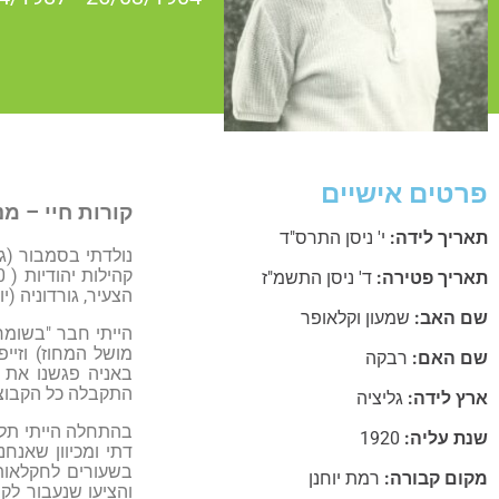
פרטים אישיים
קורות חיי – מנ
תאריך לידה:
י' ניסן התרס"ד
תאריך פטירה:
ד' ניסן התשמ"ז
הצעיר, גורדוניה (י
שם האב:
שמעון וקלאופר
הייתי חבר "בשומר 
שם האם:
רבקה
באניה פגשנו את 
התקבלה כל הקבוצה
ארץ לידה:
גליציה
בהתחלה הייתי תלמ
שנת עליה:
1920
דתי ומכיוון שאנחנ
בשעורים לחקלאות.
מקום קבורה:
רמת יוחנן
והציעו שנעבור לק