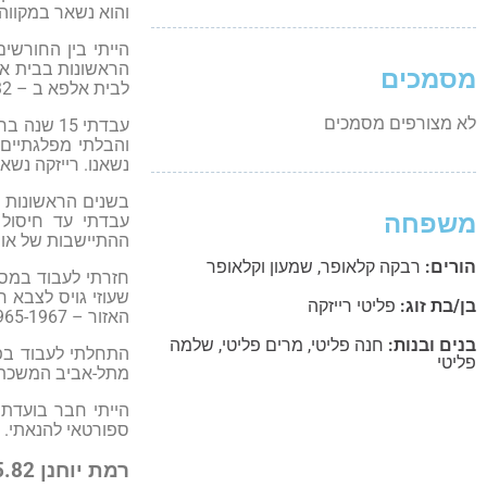
והוא נשאר במקווה 
הייתי בין החורשי
מסמכים
לבית אלפא ב – 1932 והם גם מתו שם. אח אחד נשאר בחו"ל וניספה יחד עם משפחתו בזמן השואה.
לא מצורפים מסמכים
והבלתי מפלגתיים
נשאנו. רייזקה נש
בשנים הראשונות ב
משפחה
ההתיישבות של אור הנר – 1955, בי
הורים:
רבקה קלאופר
,
שמעון וקלאופר
חזרתי לעבוד במספ
שעוזי גויס לצבא 
בן/בת זוג:
פליטי רייזקה
האזור – 1965-1967.
בנים ובנות:
חנה פליטי
,
מרים פליטי
,
שלמה
פליטי
מתל-אביב המשכתי 
הייתי חבר בועדת
ספורטאי להנאתי. הי
רמת יוחנן 26.5.82