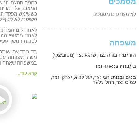
מסמכים
המאבק על המדינה 
כששימש מפקד הגד
לא מצורפים מסמכים
השופר/ לא לוטף קו
לאחר קום המדינה,
לאחד ממנופי ההתי
לטובת המשך פעילו
משפחה
בד בבד עם שותפות
הורים:
דבורה נצר
,
שרגא נצר (נוסוביצקי)
משה משפחה עם אֶת
במשפחה שאֶתָה ואנ
בן/בת זוג:
אתה נצר
קרא עוד...
בנים ובנות:
חגי נצר
,
יעל לביא
,
יצחקי נצר
,
עמוס נצר
,
רחלי גלעד
משה