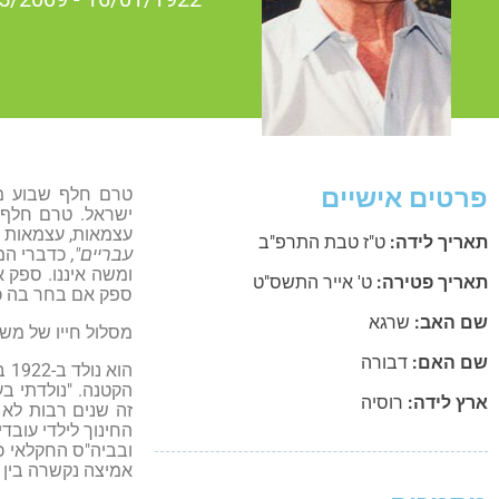
פרטים אישיים
טרם חלף שבוע מיו
עצמאות, עצמאות ש
תאריך לידה:
ט"ז טבת התרפ"ב
עבריים",
כדברי המש
ומשה איננו. ספק 
תאריך פטירה:
ט' אייר התשס"ט
ספק אם בחר בה כי 
שם האב:
שרגא
מסלול חייו של מש
שם האם:
דבורה
הו
הקטנה. "נולדתי ב
ארץ לידה:
רוסיה
זה שנים רבות לא 
החינוך לילדי עוב
ובביה"ס החקלאי כ
אמיצה נקשרה בין ה