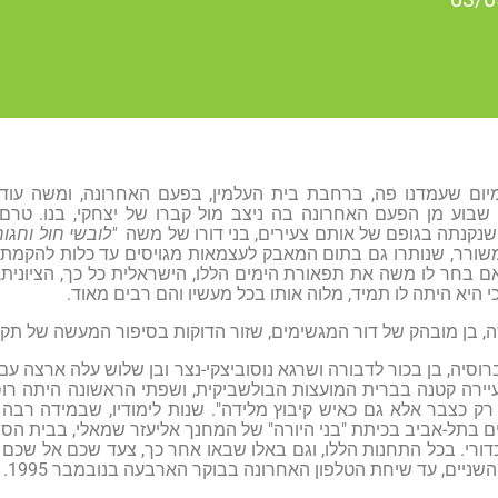
ם שעמדנו פה, ברחבת בית העלמין, בפעם האחרונה, ומשה עודו בי
נקנתה בגופם של אותם צעירים, בני דורו של משה
"לובשי חול וחגור
ורר, שנותרו גם בתום המאבק לעצמאות מגויסים עד כלות להקמת 
אם בחר לו משה את תפאורת הימים הללו, הישראלית כל כך, הציונית
היא היתה לו תמיד, מלוה אותו בכל מעשיו והם רבים מאוד.
ה, בן מובהק של דור המגשימים, שזור הדוקות בסיפור המעשה של תק
א נולד ב-1922 ברוסיה, בן בכור לדבורה ושרגא נוסוביצקי-נצר ובן שלוש עלה
עיירה קטנה בברית המועצות הבולשביקית, ושפתי הראשונה היתה רוסי
רק כצבר אלא גם כאיש קיבוץ מלידה". שנות לימודיו, שבמידה רבה ע
דים בתל-אביב בכיתת "בני היורה" של המחנך אליעזר שמאלי, בבית ה
דורי. בכל התחנות הללו, וגם באלו שבאו אחר כך, צעד שכם אל שכם 
שניים, עד שיחת הטלפון האחרונה בבוקר הארבעה בנובמבר 1995.