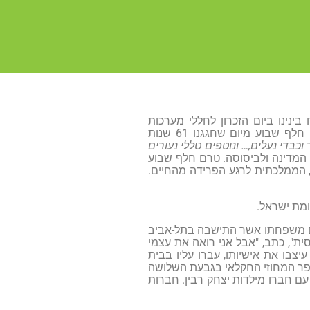
נינו ביום הזכרון לחללי מערכות
ישראל. טרם חלף שבוע מן הפעם האחרונה בה ניצב מול קברו של יצחקי, בנו. טרם חלף שבוע מיום שחגגנו 61 שנות
 וכבדי נעלים,… ונוטפים טללי נעורים
המדינה ולביסוסה. טרם חלף שבוע
, הממלכתית לרגע הפרידה מהחיים.
ומת ישראל.
 ארצה עם משפחתו אשר התישבה בתל-אביב
ת", כתב, "אבל אני רואה את עצמי
יצבו את אישיותו, עברו עליו בבית
ספר המחוזי החקלאי בגבעת השלושה
עם חברו מילדות יצחק רבין. חברות