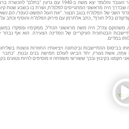
כחניך תנועת הנוער העובד והלומד יצא משה ב-1940 עם ג
שבדרך היה מראשוני המתגייסים לפלמ"ח, ושרת בו בשבע שנות קיו
וד השני של הפלמ"ח בנגב הנצור.
"את העול הפשוט כעפר/ הם נשאו
דקודם בליל חורף",
כתב אלתרמן עם פירוק הפלמ"ח והוסיף וכתב על
 משהוקם צה"ל, היה משה מראשוני הנח"ל, ממקימיו ומפקדו במשך
ישבות הבטחונית העיקריים של המדינה הצעירה. הוא אף נבחר לכ
תו במדים.
ו בביסוס ההתיישבות וביטחונה ויציאותיו החוזרות ונשנות בשליחות
ָה, אשת נעוריו, יחד הביאו לעולם חמישה בנים ובנות. "כחבר רמ
י הקמנו בקיבוץ ובכך ששורשי משפחה זו מוסיפים להיות נטועים בקי
 נצר