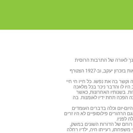
חנך לאורה של התרבות הרוסית
ב-1920 עלה ארצה וירד מן האונייה בחוף ימה של יפו. הוא עבד בבניה בתל אביב, בחקלאות בזכרון יעקב, וב-1927 הצטרף
קשר בה את נפשו. כל חייו חי חיי
היו לו והדבר ניכר בכל מלאכה
ות. בשנותיו האחרונות, כאשר
כה הפכה תחת ידיו לאומנות. בה
יום-יום וכלה בדברים העומדים
 הרהורים פילוסופיים לא היו זרים
 לפניו.
 רוחם של הדורות השונים במשק,
משפחתו, רעייתו חיה, ילדיו רחלה