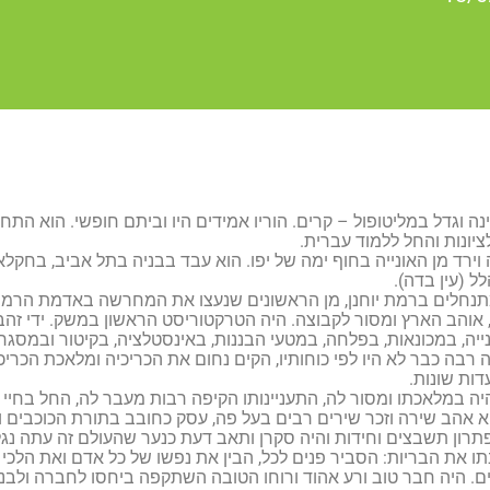
נה וגדל במליטופול – קרים. הוריו אמידים היו וביתם חופשי. הוא הת
ציונות והחל ללמוד עברית.
ל (עין בדה).
מתנחלים ברמת יוחנן, מן הראשונים שנעצו את המחרשה באדמת הרמה ו
 אוהב הארץ ומסור לקבוצה. היה הטרקטוריסט הראשון במשק. ידי זהב 
ייה, במכונאות, בפלחה, במטעי הבננות, באינסטלציה, בקיטור ובמסגר
ה רבה כבר לא היו לפי כוחותיו, הקים נחום את הכריכיה ומלאכת הכרי
דות שונות.
ה במלאכתו ומסור לה, התעניינותו הקיפה רבות מעבר לה, החל בחיי ה
א אהב שירה וזכר שירים רבים בעל פה, עסק כחובב בתורת הכוכבים וגם
תרון תשבצים וחידות והיה סקרן ותאב דעת כנער שהעולם זה עתה נגלה
ו את הבריות: הסביר פנים לכל, הבין את נפשו של כל אדם ואת הלכי
. היה חבר טוב ורע אהוד ורוחו הטובה השתקפה ביחסו לחברה ולבני 