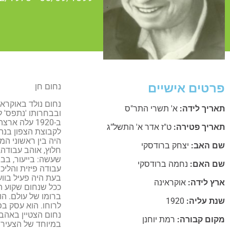
פרטים אישיים
נחום חן
נחום נולד באוקראי
תאריך לידה:
א' תשרי התר"ס
ובבחרותו 'נתפס' ל
תאריך פטירה:
ט"ז אדר א' התשל"ג
לקבוצת הצפון בנהל
היה בין ראשוני ה
שם האב:
יצחק ברודסקי
חלוץ, אוהב עבודה,
שעשה: בייעור, בבנ
שם האם:
נחמה ברודסקי
עבודה פיזית והליכ
בעת היה פעיל בווע
ארץ לידה:
אוקראינה
ככל שנחום שקוע הי
ברומו של עולם. הו
שנת עליה:
1920
לרוחו. הוא עסק בפ
נחום הצטיין באהבת
מקום קבורה:
רמת יוחנן
במיוחד של הצעירים