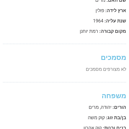
 האם:
מרים
ץ לידה:
פולין
ת עליה:
1964
ום קבורה:
רמת יוחנן
מכים
 מצורפים מסמכים
שפחה
רים:
יהודה
,
מרים
בת זוג:
קוק משה
ם ובנות:
קוק אהרון