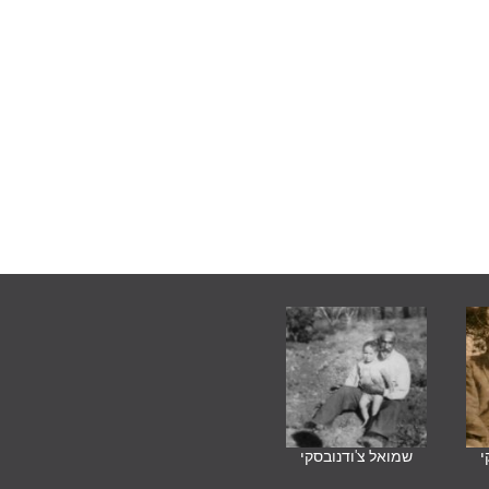
י
שמואל צ'ודנובסקי