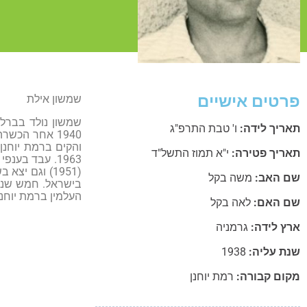
פרטים אישיים
שמשון אילת
תאריך לידה:
ו' טבת התרפ"ג
1940 אחר הכ
תאריך פטירה:
י"א תמוז התשל"ד
1963. עבד בע
שם האב:
משה בקל
בישראל. חמש שני
העלמין ברמת יוחנן
שם האם:
לאה בקל
ארץ לידה:
גרמניה
שנת עליה:
1938
מקום קבורה:
רמת יוחנן