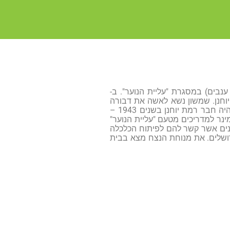
 יהודי תיכון. ב- 1938 עלה ארצה (לקרית ענבים) במסגרת "עליית הנוער". ב-
יוחנן. שמשון נשא לאשה את דבורה
והקים ברמת יוחנן את משפחתו, כאן נולדו שלוש בנותיו: אביטל, תרצה ואדווה. שמשון היה חבר רמת יוחנן בשנים 1943 –
מינר למדריכים מטעם "עליית הנוער"
 פעיל במפעלים ציבוריים שונים אשר קשר להם לפיתוח הכלכלה
ושלים. את מנוחת הנצח מצא בבית