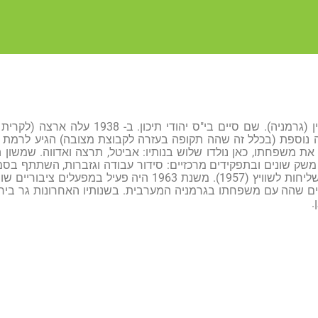
שמשון נולד בברלין (גרמניה). שם סיים בי"ס
שרה נוספת (בכלל זה שהה תקופה בעזרה לקבוצת מצובה) הגיע לרמת 
נפי משק שונים ובתפקידים מרכזיים: סידור עבודה וגזברות, השתתף בס
(1951) וגם יצא בשליחות לשוויץ (1957). משנת 1963 היה
ם שהה עם משפחתו בגרמניה המערבית. בשנותיו האחרונות גר ביר
.