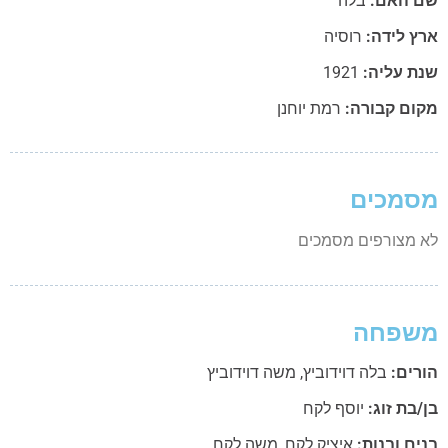
 האם:
בלה
ץ לידה:
רוסיה
ת עליה:
1921
ום קבורה:
רמת יוחנן
מכים
 מצורפים מסמכים
שפחה
רים:
בלה דוידוביץ
,
משה דוידוביץ
בת זוג:
יוסף לקח
ם ובנות:
איציק לקח
,
משה לקח