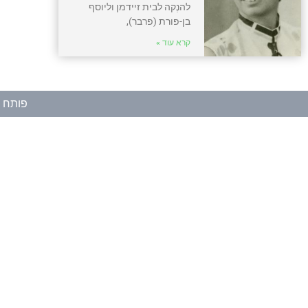
להנְקה לבית זיידמן וליוסף
בן-פורת (פרבר),
קרא עוד »
פותח ע