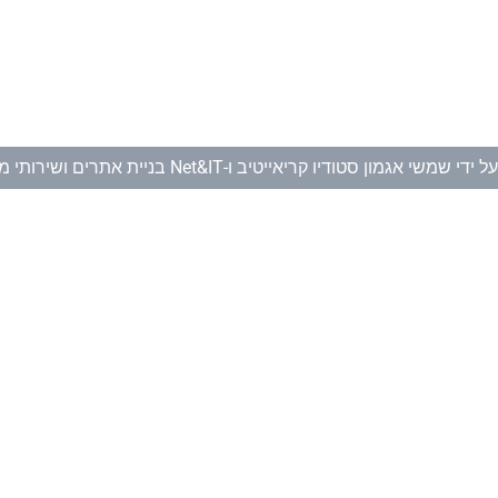
ל ידי
שמשי אגמון סטודיו קריאייטיב
ו-
Net&IT בניית אתרים ושירותי מחשוב