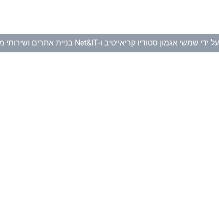
ל ידי
שמשי אגמון סטודיו קריאייטיב
ו-
Net&IT בניית אתרים ושירותי מחשוב