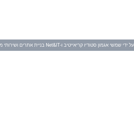
ל ידי
שמשי אגמון סטודיו קריאייטיב
ו-
Net&IT בניית אתרים ושירותי מחשוב