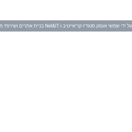
ל ידי
שמשי אגמון סטודיו קריאייטיב
ו-
Net&IT בניית אתרים ושירותי מחשוב