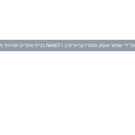
ל ידי
שמשי אגמון סטודיו קריאייטיב
ו-
Net&IT בניית אתרים ושירותי מחשוב