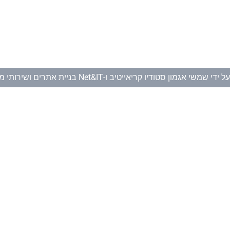
ל ידי
שמשי אגמון סטודיו קריאייטיב
ו-
Net&IT בניית אתרים ושירותי מחשוב