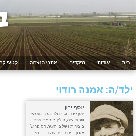
בית
אודות
נפקדים
אתרי הנצחה
קטעי קר
ילד/ה: אמנה רודוי
יוסף ירון
יוסף ירון יוסף נולד בעיר בוצ'אץ
שבגליציה, פולין, זו המתוארת
ביצירותיו של בן העיר, הסופר ש"י
עגנון. בית הוריו היה בית דתי