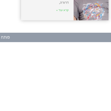
דרורה,
קרא עוד »
פותח ע