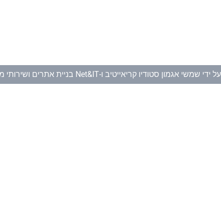
ל ידי
שמשי אגמון סטודיו קריאייטיב
ו-
Net&IT בניית אתרים ושירותי מחשוב