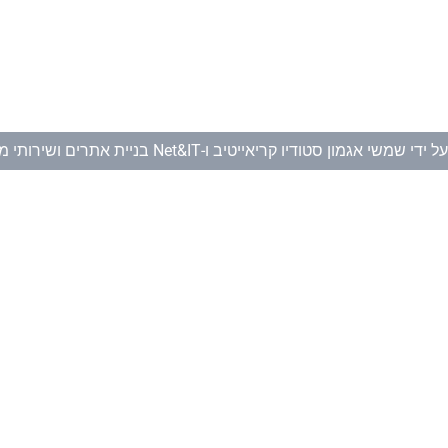
ל ידי
שמשי אגמון סטודיו קריאייטיב
ו-
Net&IT בניית אתרים ושירותי מחשוב