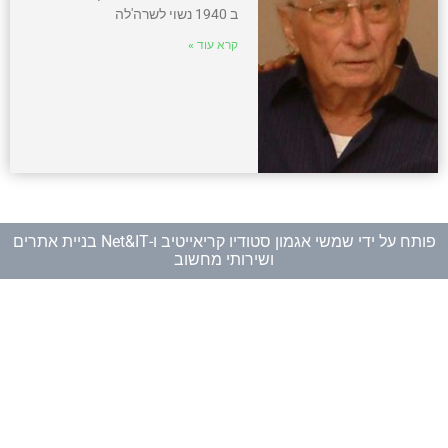
ב 1940 נשוי לשרה'לה
קרא עוד »
פותח על ידי
שמשי אגמון סטודיו קריאייטיב
ו-
Net&IT בניית אתרים
ושירותי מחשוב