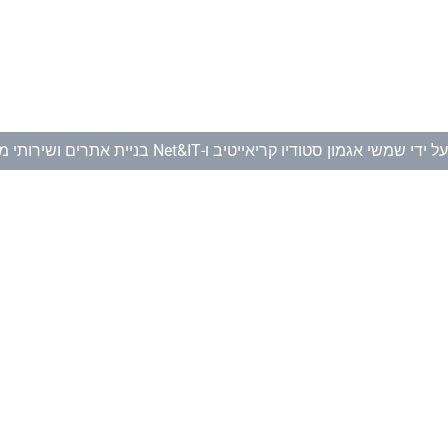
ל ידי
שמשי אגמון סטודיו קריאייטיב
ו-
Net&IT בניית אתרים ושירותי מחשוב