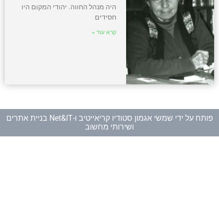
היה מנהל החווה. יהודי המקום היו
חסידים
קרא עוד »
פותח על ידי
שמשי אגמון סטודיו קריאייטיב
ו-
Net&IT בניית אתרים
ושירותי מחשוב