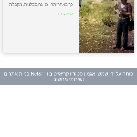
כך באחריתה: צנועה,סבלנית, מקבלת
קרא עוד »
פותח על ידי
שמשי אגמון סטודיו קריאייטיב
ו-
Net&IT בניית אתרים
ושירותי מחשוב