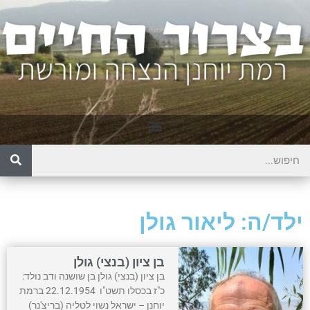
ילד/ה: ליאור גולן
בן ציון (בנצי) גולן
בן ציון (בנצי) גולן בן שושנה ודב נולד:
כ"ז בכסלו תשט"ו 22.12.1954 ברמת
יוחנן – ישראל נשוי לטליה (בריצ'נר)