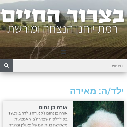
ילד/ה: מאירה
אורה בן נחום
אורה בן נחום ז"ל אורה נולדה ב-1923
בפילדלפיה שבארה"ב, האמצעית
משלושת בנותיהם של פאולין וברנרד